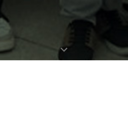
Semeando futuros
EPM visa auxiliar os alunos vulneráveis da Escola Paulista de
aulista de Enfermagem em sua formação acadêmica e pessoa